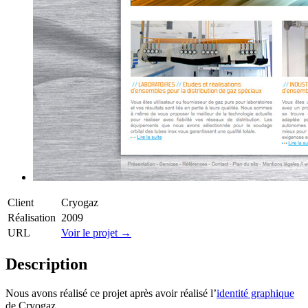
Client
Cryogaz
Réalisation
2009
URL
Voir le projet →
Description
Nous avons réalisé ce projet après avoir réalisé l’
identité graphique
de Cryogaz.